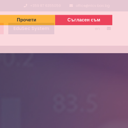
+359 87 6355059
office@nlcv.bas.bg
Прочети
Съгласен съм
EduSec System
en