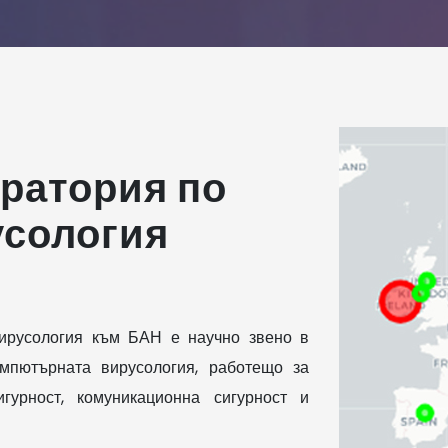
ратория по
усология
ирусология към БАН е научно звено в
омпютърната вирусология, работещо за
гурност, комуникационна сигурност и