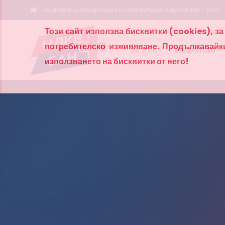
Национална лаборатория по компютърна вирусология - БАН
Този сайт използва бисквитки (cookies), з
потребителско изживяване. Продължавайки 
За нас
ИнфоЛаб
използването на бисквитки от него!