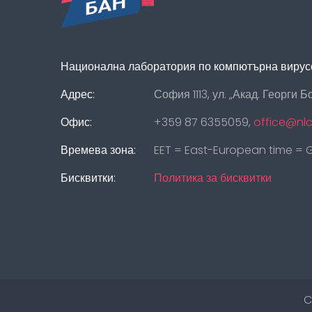
Национална лаборатория по компютърна вирус
Адрес:
София 1113, ул. „Акад. Георги Б
Офис:
+359 87 6355059,
office@nl
Времева зона:
EET = East-European time =
Бисквитки:
Политика за бисквитки
C