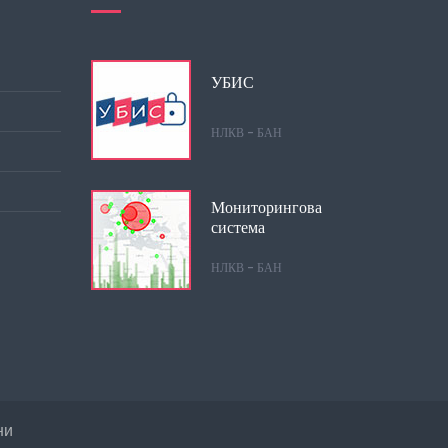
УБИС
НЛКВ - БАН
Мониторингова
система
НЛКВ - БАН
ни