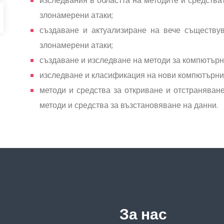
изследвания в областта на методите и средства
злонамерени атаки;
създаване и актуализиране на вече съществу
злонамерени атаки;
създаване и изследване на методи за компютърн
изследване и класификация на нови компютърни
методи и средства за откриване и отстраняван
методи и средства за възстановяване на данни.
За нас