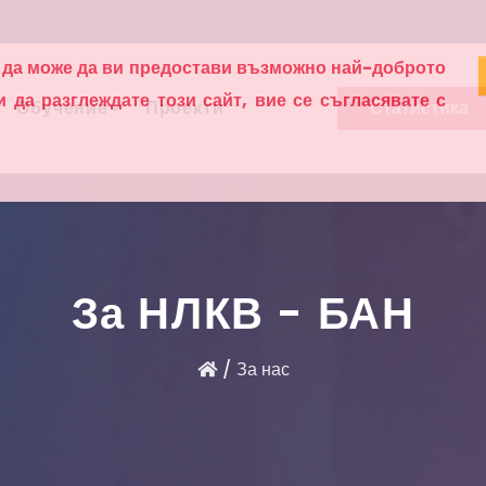
а да може да ви предостави възможно най-доброто
да разглеждате този сайт, вие се съгласявате с
Обучение
Проекти
Статистика
За НЛКВ - БАН
За нас