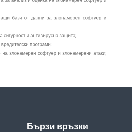
та за анализ и оценка на злонамерен софтуер и
ващи бази от данни за злонамерен софтуер и
а сигурност и антивирусна защита;
 вредителски програми;
е на злонамерен софтуер и злонамерени атаки;
Бързи връзки