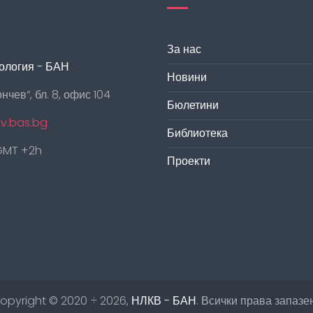
За нас
ология - БАН
Новини
ончев“, бл. 8, офис 104
Бюлетини
cv.bas.bg
Библиотека
 GMT +2h
Проекти
opyright ©
2020 ÷ 2026
,
НЛКВ - БАН
. Всички права запазе