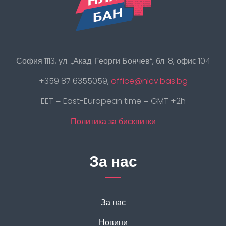
София 1113, ул. „Акад. Георги Бончев“, бл. 8, офис 104
+359 87 6355059,
office@nlcv.bas.bg
EET = East-European time = GMT +2h
Политика за бисквитки
За нас
За нас
Новини