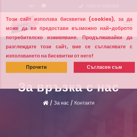
en
+359 87 6355059
Този сайт използва бисквитки (cookies), за да
може да ви предостави възможно най-доброто
потребителско изживяване. Продължавайки да
разглеждате този сайт, вие се съгласявате с
използването на бисквитки от него!
Прочети
Съгласен съм
За връзка с нас
За нас
Контакти