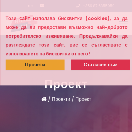
en
+359 87 6355059
Този сайт използва бисквитки (cookies), за да
може да ви предостави възможно най-доброто
потребителско изживяване. Продължавайки да
разглеждате този сайт, вие се съгласявате с
използването на бисквитки от него!
Прочети
Съгласен съм
Проект
Проекти
Проект