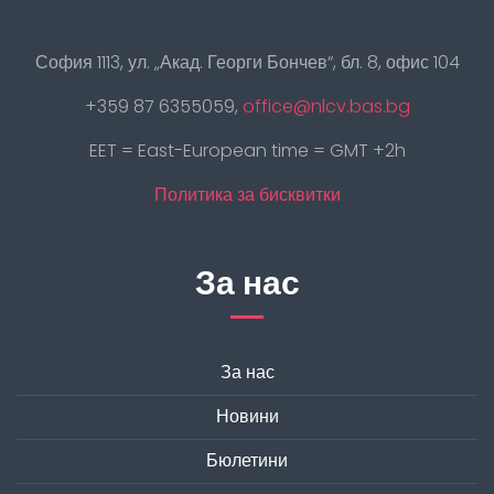
София 1113, ул. „Акад. Георги Бончев“, бл. 8, офис 104
+359 87 6355059,
office@nlcv.bas.bg
EET = East-European time = GMT +2h
Политика за бисквитки
За нас
За нас
Новини
Бюлетини