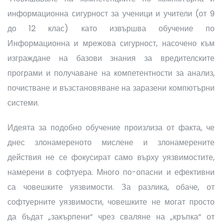
информационна сигурност за ученици и учители (от 9
до 12 клас) като извършва обучение по
Информационна и мрежова сигурност, насочено към
изграждане на базови знания за вредителските
програми и получаване на компетентности за анализ,
почистване и възстановяване на заразени компютърни
системи.
Идеята за подобно обучение произлиза от факта, че
днес злонамереното мислене и злонамерените
действия не се фокусират само върху уязвимостите,
намерени в софтуера. Много по-опасни и ефективни
са човешките уязвимости. За разлика, обаче, от
софтуерните уязвимости, човешките не могат просто
да бъдат „закърпени“ чрез сваляне на „кръпка“ от