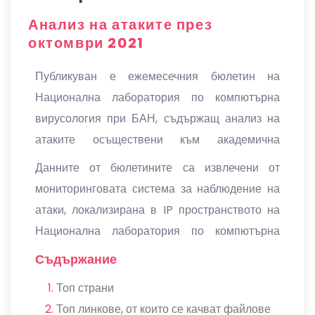
Анализ на атаките през
октомври 2021
Публикуван е ежемесечния бюлетин на
Национална лаборатория по компютърна
вирусология при БАН, съдържащ анализ на
атаките осъществени към академична
структура през октомври 2021 г.
Данните от бюлетините са извлечени от
мониторинговата система за наблюдение на
атаки, локализирана в IP пространството на
Национална лаборатория по компютърна
вирусология на БАН.
Съдържание
Топ страни
Топ линкове, от които се качват файлове