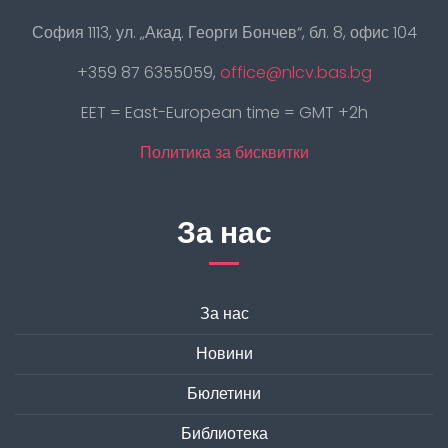
София 1113, ул. „Акад. Георги Бончев“, бл. 8, офис 104
+359 87 6355059,
office@nlcv.bas.bg
EET = East-European time = GMT +2h
Политика за бисквитки
За нас
За нас
Новини
Бюлетини
Библиотека