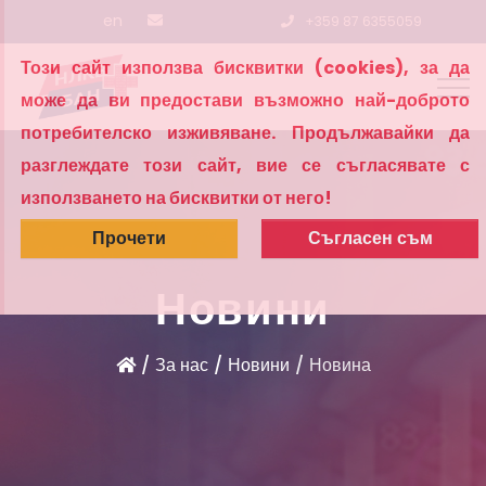
en
+359 87 6355059
Този сайт използва бисквитки (cookies), за да
може да ви предостави възможно най-доброто
потребителско изживяване. Продължавайки да
разглеждате този сайт, вие се съгласявате с
използването на бисквитки от него!
Прочети
Съгласен съм
Новини
За нас
Новини
Новина