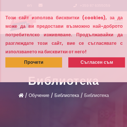
en
+359 87 6355059
Този сайт използва бисквитки (cookies), за да
може да ви предостави възможно най-доброто
потребителско изживяване. Продължавайки да
разглеждате този сайт, вие се съгласявате с
използването на бисквитки от него!
Прочети
Съгласен съм
Библиотека
Обучение
Библиотека
Библиотека