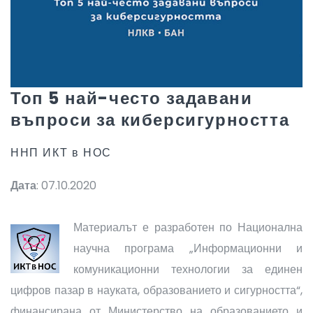
Топ 5 най-често задавани
въпроси за киберсигурността
ННП ИКТ в НОС
Дата
: 07.10.2020
Материалът е разработен по Национална
научна програма „Информационни и
комуникационни технологии за единен
цифров пазар в науката, образованието и сигурността“,
финансирана от Министерство на образованието и