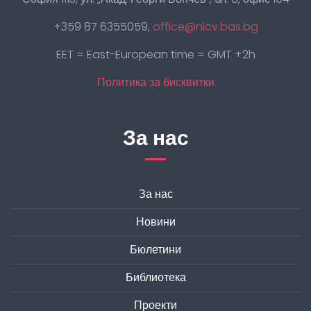
+359 87 6355059,
office@nlcv.bas.bg
EET = East-European time = GMT +2h
Политика за бисквитки
За нас
За нас
Новини
Бюлетини
Библиотека
Проекти