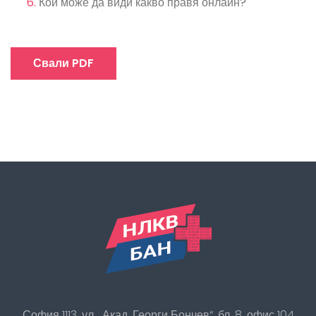
Кой може да види какво правя онлайн?
Свали PDF
София 1113, ул. „Акад. Георги Бончев“, бл. 8, офис 104